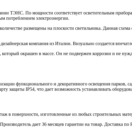
мпании ТЭНС. По мощности соответствует осветительным прибор
ным потреблением электроэнергии.
количестве размещены на плоскости светильника. Данная схема 
я дизайнерская компания из Италии. Визуально создается впечат
 который окрашен в массе. Он не подвержен коррозии и не нуж
изации функционального и декоративного освещения парков, сад
арту защиты IP54, что дает возможность устанавливать оборудов
нтаж в поверхности, изготовленные из любых строительных мате
Производитель дает 36 месяцев гарантии на товар. Доставка по 