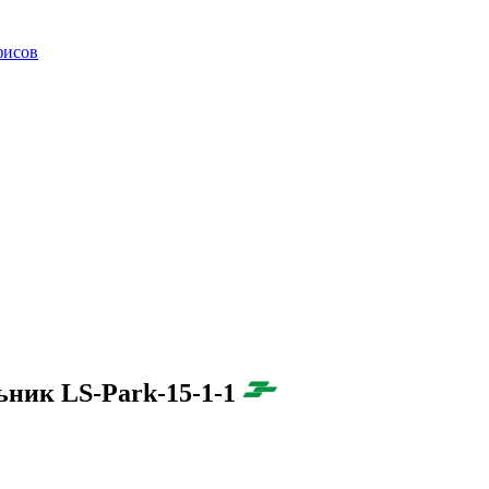
фисов
ьник LS-Park-15-1-1