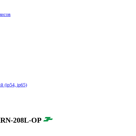
фисов
(ip54, ip65)
ARN-208L-OP