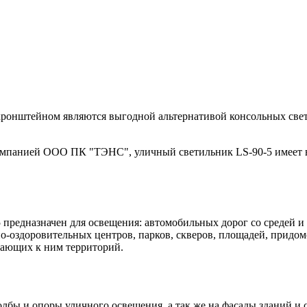
ронштейном являются выгодной альтернативой консольных све
омпанией ООО ПК "ТЭНС", уличный светильник LS-90-5 имеет во
дназначен для освещения: автомобильных дорог со средей и сла
о-оздоровительных центров, парков, скверов, площадей, прид
гающих к ним территорий.
олбы и опоры уличного освещения, а так же на фасады зданий 