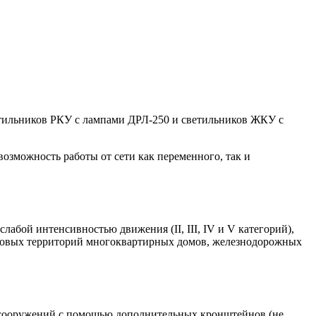
тильников РКУ с лампами ДРЛ-250 и светильников ЖКУ с
зможность работы от сети как переменного, так и
бой интенсивностью движения (II, III, IV и V категорий),
омовых территорий многоквартирных домов, железнодорожных
и сооружений с помощью дополнительных кронштейнов (не