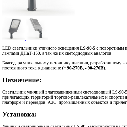
LED светильники уличного освещения
LS-90-5
с поворотным к
лампами ДНаТ-150, а так же их светодиодных аналогов.
Благодаря уникальному источнику питания, разработанному к
постоянного тока в диапазоне (
~ 90-270В, - 90-270В
).
Назначение:
Светильник уличный влагозащищенный светодиодный LS-90-5 пре
прилегающих территорий торгово-развлекательных и спортивн
платформ и переездов, АЗС, промышленных объектов и приле
Установка:
Уличный светодиодный светильник LS-90-5 монтируется на ст