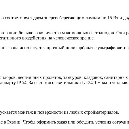
ого соответствует двум энергосберегающим лампам по 15 Вт и д
льзовании большого количества маломощных светодиодов. Они р
егативного воздействия на человеческое зрение.
я плафона используется прочный поликарбонат с ультрафиолето
.
ридоров, лестничных пролетов, тамбуров, кладовок, санитарны
андарту IP 54. За счет этого светильники LJ-24-1 можно устана
пускается монтаж в поверхности из любых стройматериалов.
в Рязани. Чтобы оформить заказ или обсудить условия сотруднич